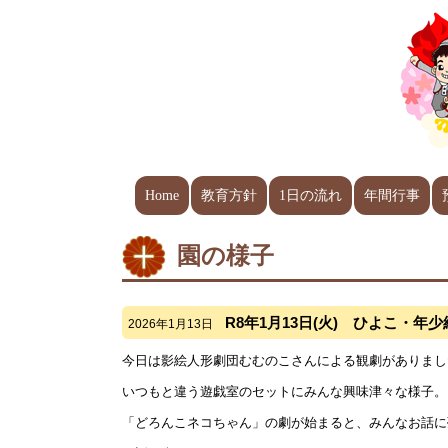
Home
教育方針
1日の流れ
年間行事
園の様子
R8年1月13日(火) ひよこ・年少
2026年1月13日
今日は影絵人形劇団むむのこさんによる観劇がありまし
いつもと違う遊戯室のセットにみんな興味津々な様子。
「どろんこネコちゃん」の劇が始まると、みんなお話に