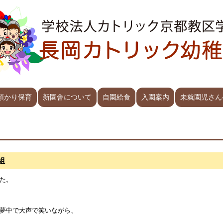
預かり保育
新園舎について
自園給食
入園案内
未就園児さん
組
た。
夢中で大声で笑いながら、