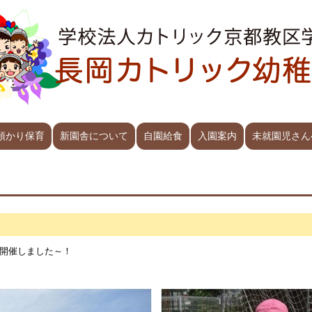
預かり保育
新園舎について
自園給食
入園案内
未就園児さん
開催しました～！