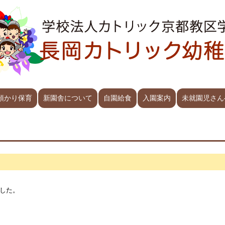
預かり保育
新園舎について
自園給食
入園案内
未就園児さん
した。