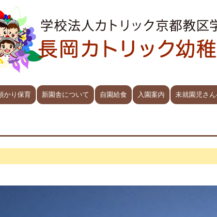
預かり保育
新園舎について
自園給食
入園案内
未就園児さん