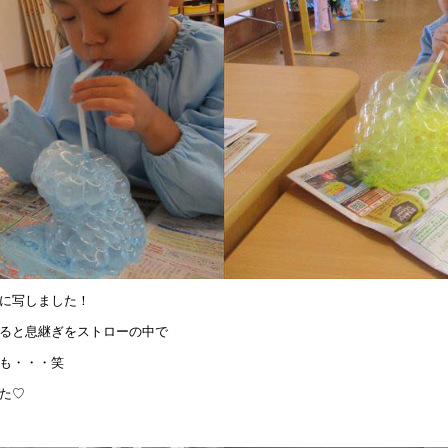
に写しました！
ると息継ぎをストローの中で
も・・・笑
た♡