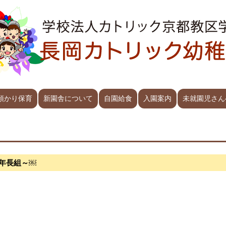
預かり保育
新園舎について
自園給食
入園案内
未就園児さん
組・年長組～￼