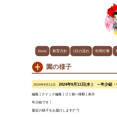
Home
教育方針
1日の流れ
年間行事
園の様子
2024年9月11日(水 ) ～年少
2024年9月11日
編集
| クイック編集 |
ゴミ箱へ移動
|
表示
年少組です！
最近の様子をお届けします(^ ^)