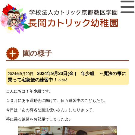
園の様子
2024年9月20日(金 ) 年少組 ～魔法の箒に
2024年9月20日
乗って宅急便の練習中！～￼
こんにちは！年少組です。
１０月にある運動会に向けて、日々練習中のこどもたち。
今日は「あの有名な魔法使いさん」になりきって、
箒に乗る練習をお部屋でしましたよ♪